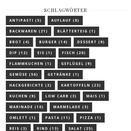
SCHLAGWÖRTER
ANTIPASTI
(5)
AUFLAUF
(8)
BACKWAREN
(21)
BLÄTTERTEIG
(1)
BROT
(4)
BURGER
(14)
DESSERT
(9)
DIP
(12)
EIS
(1)
FISCH
(20)
FLAMMKUCHEN
(1)
GEFLÜGEL
(9)
GEMÜSE
(56)
GETRÄNKE
(1)
HACKGERICHTE
(3)
KARTOFFELN
(23)
KUCHEN
(9)
LOW CARB
(3)
MAIS
(1)
MARINADE
(10)
MARMELADE
(3)
OMLETT
(1)
PASTA
(11)
PIZZA
(1)
REIS
(3)
RIND
(13)
SALAT
(25)