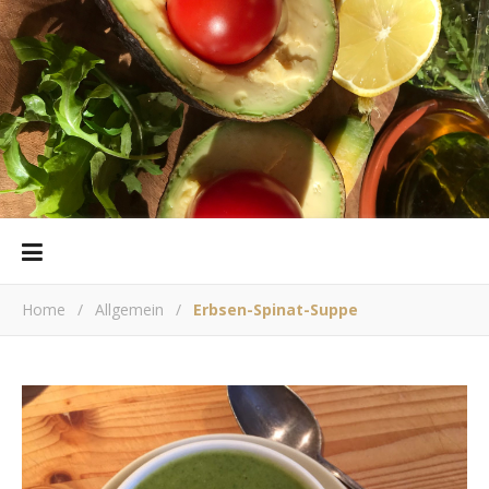
Home
/
Allgemein
/
Erbsen-Spinat-Suppe