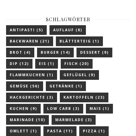
SCHLAGWÖRTER
ANTIPASTI
(5)
AUFLAUF
(8)
BACKWAREN
(21)
BLÄTTERTEIG
(1)
BROT
(4)
BURGER
(14)
DESSERT
(9)
DIP
(12)
EIS
(1)
FISCH
(20)
FLAMMKUCHEN
(1)
GEFLÜGEL
(9)
GEMÜSE
(56)
GETRÄNKE
(1)
HACKGERICHTE
(3)
KARTOFFELN
(23)
KUCHEN
(9)
LOW CARB
(3)
MAIS
(1)
MARINADE
(10)
MARMELADE
(3)
OMLETT
(1)
PASTA
(11)
PIZZA
(1)