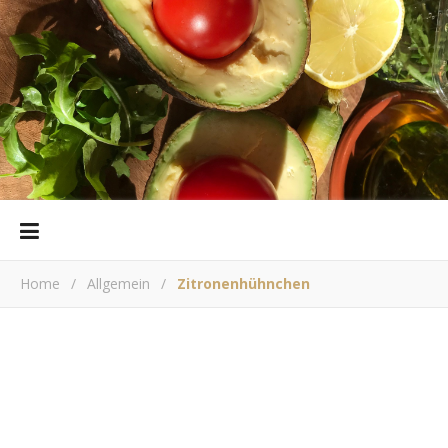
Home
/
Allgemein
/
Zitronenhühnchen