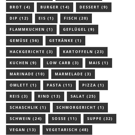
BROT
(4)
BURGER
(14)
DESSERT
(9)
DIP
(12)
EIS
(1)
FISCH
(20)
FLAMMKUCHEN
(1)
GEFLÜGEL
(9)
GEMÜSE
(56)
GETRÄNKE
(1)
HACKGERICHTE
(3)
KARTOFFELN
(23)
KUCHEN
(9)
LOW CARB
(3)
MAIS
(1)
MARINADE
(10)
MARMELADE
(3)
OMLETT
(1)
PASTA
(11)
PIZZA
(1)
REIS
(3)
RIND
(13)
SALAT
(25)
SCHASCHLIK
(1)
SCHMORGERICHT
(1)
SCHWEIN
(24)
SOSSE
(11)
SUPPE
(32)
VEGAN
(13)
VEGETARISCH
(48)