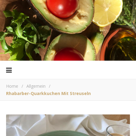
Home
/
Allgemein
/
Rhabarber-Quarkkuchen Mit Streuseln