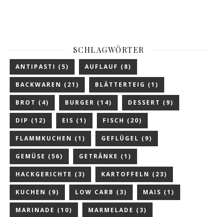
SCHLAGWÖRTER
ANTIPASTI
(5)
AUFLAUF
(8)
BACKWAREN
(21)
BLÄTTERTEIG
(1)
BROT
(4)
BURGER
(14)
DESSERT
(9)
DIP
(12)
EIS
(1)
FISCH
(20)
FLAMMKUCHEN
(1)
GEFLÜGEL
(9)
GEMÜSE
(56)
GETRÄNKE
(1)
HACKGERICHTE
(3)
KARTOFFELN
(23)
KUCHEN
(9)
LOW CARB
(3)
MAIS
(1)
MARINADE
(10)
MARMELADE
(3)