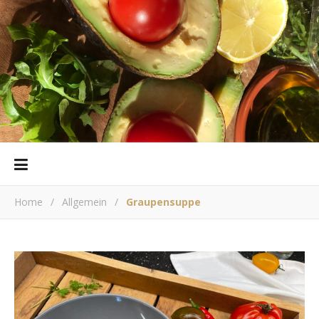
Home
/
Allgemein
/
Graupensuppe