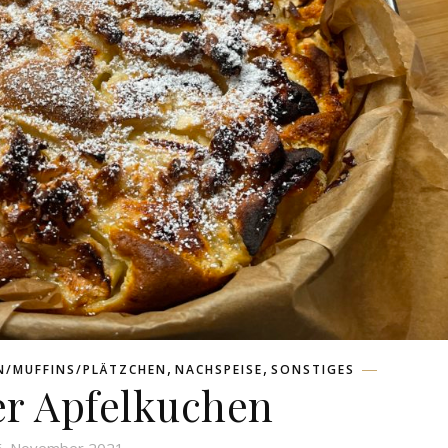
,
,
N/MUFFINS/PLÄTZCHEN
NACHSPEISE
SONSTIGES
er Apfelkuchen
6. November 2021