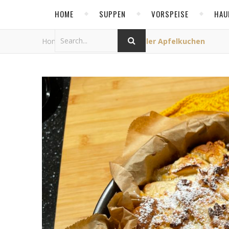
HOME
SUPPEN
VORSPEISE
HAU
Home
/
Allgemein
/
Schneller Apfelkuchen