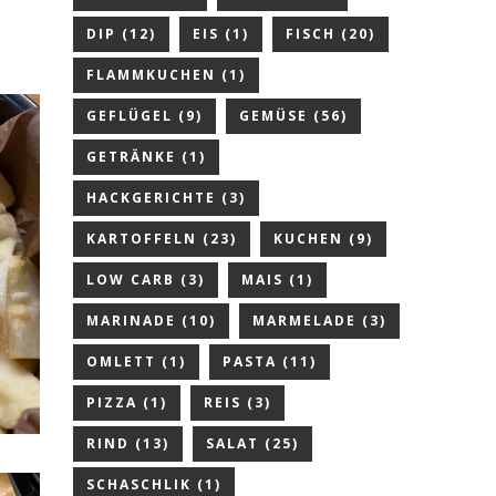
DIP
(12)
EIS
(1)
FISCH
(20)
FLAMMKUCHEN
(1)
GEFLÜGEL
(9)
GEMÜSE
(56)
GETRÄNKE
(1)
HACKGERICHTE
(3)
KARTOFFELN
(23)
KUCHEN
(9)
LOW CARB
(3)
MAIS
(1)
MARINADE
(10)
MARMELADE
(3)
OMLETT
(1)
PASTA
(11)
PIZZA
(1)
REIS
(3)
RIND
(13)
SALAT
(25)
SCHASCHLIK
(1)