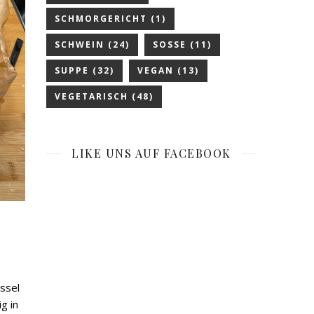
SCHMORGERICHT
(1)
SCHWEIN
(24)
SOSSE
(11)
SUPPE
(32)
VEGAN
(13)
VEGETARISCH
(48)
LIKE UNS AUF FACEBOOK
üssel
g in