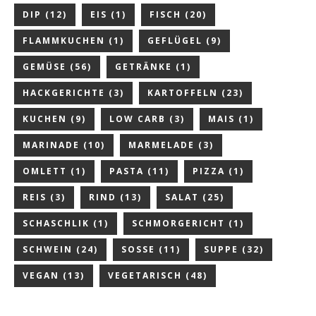
DIP
(12)
EIS
(1)
FISCH
(20)
FLAMMKUCHEN
(1)
GEFLÜGEL
(9)
GEMÜSE
(56)
GETRÄNKE
(1)
HACKGERICHTE
(3)
KARTOFFELN
(23)
KUCHEN
(9)
LOW CARB
(3)
MAIS
(1)
MARINADE
(10)
MARMELADE
(3)
OMLETT
(1)
PASTA
(11)
PIZZA
(1)
REIS
(3)
RIND
(13)
SALAT
(25)
SCHASCHLIK
(1)
SCHMORGERICHT
(1)
SCHWEIN
(24)
SOSSE
(11)
SUPPE
(32)
VEGAN
(13)
VEGETARISCH
(48)