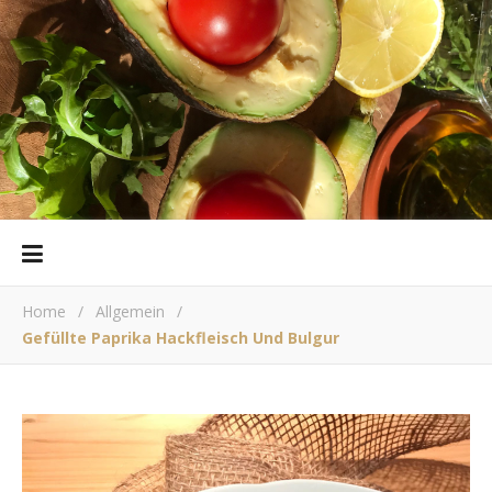
Home
/
Allgemein
/
Gefüllte Paprika Hackfleisch Und Bulgur