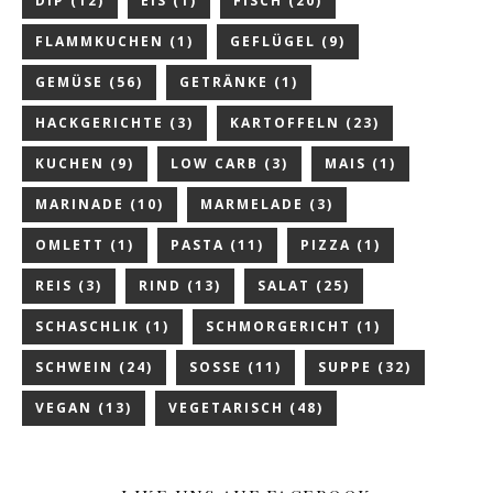
DIP
(12)
EIS
(1)
FISCH
(20)
FLAMMKUCHEN
(1)
GEFLÜGEL
(9)
GEMÜSE
(56)
GETRÄNKE
(1)
HACKGERICHTE
(3)
KARTOFFELN
(23)
KUCHEN
(9)
LOW CARB
(3)
MAIS
(1)
MARINADE
(10)
MARMELADE
(3)
OMLETT
(1)
PASTA
(11)
PIZZA
(1)
REIS
(3)
RIND
(13)
SALAT
(25)
SCHASCHLIK
(1)
SCHMORGERICHT
(1)
SCHWEIN
(24)
SOSSE
(11)
SUPPE
(32)
VEGAN
(13)
VEGETARISCH
(48)