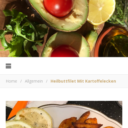
Home
/
Allgemein
/
Heilbuttfilet Mit Kartoffelecken