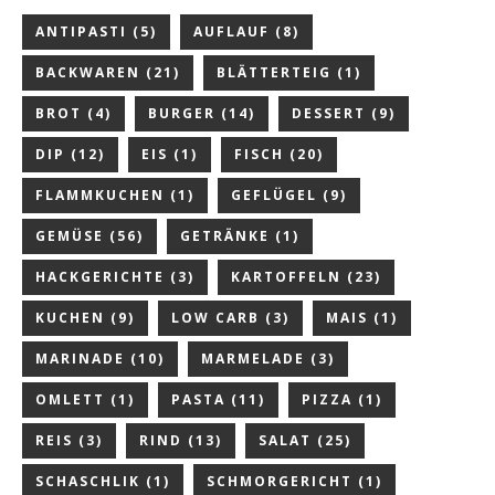
ANTIPASTI
(5)
AUFLAUF
(8)
BACKWAREN
(21)
BLÄTTERTEIG
(1)
BROT
(4)
BURGER
(14)
DESSERT
(9)
DIP
(12)
EIS
(1)
FISCH
(20)
FLAMMKUCHEN
(1)
GEFLÜGEL
(9)
GEMÜSE
(56)
GETRÄNKE
(1)
HACKGERICHTE
(3)
KARTOFFELN
(23)
KUCHEN
(9)
LOW CARB
(3)
MAIS
(1)
MARINADE
(10)
MARMELADE
(3)
OMLETT
(1)
PASTA
(11)
PIZZA
(1)
REIS
(3)
RIND
(13)
SALAT
(25)
SCHASCHLIK
(1)
SCHMORGERICHT
(1)