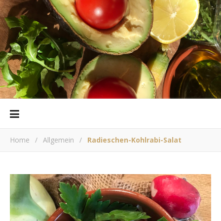
Home
/
Allgemein
/
Radieschen-Kohlrabi-Salat