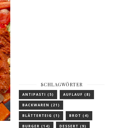
SCHLAGWÖRTER
ANTIPASTI
(5)
AUFLAUF
(8)
BACKWAREN
(21)
BLÄTTERTEIG
(1)
BROT
(4)
BURGER
(14)
DESSERT
(9)