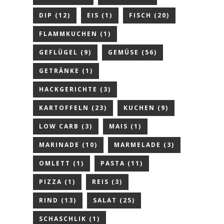
DIP
(12)
EIS
(1)
FISCH
(20)
FLAMMKUCHEN
(1)
GEFLÜGEL
(9)
GEMÜSE
(56)
GETRÄNKE
(1)
HACKGERICHTE
(3)
KARTOFFELN
(23)
KUCHEN
(9)
LOW CARB
(3)
MAIS
(1)
MARINADE
(10)
MARMELADE
(3)
OMLETT
(1)
PASTA
(11)
PIZZA
(1)
REIS
(3)
RIND
(13)
SALAT
(25)
SCHASCHLIK
(1)