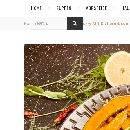
HOME
SUPPEN
VORSPEISE
HAU
Home
/
Allgemein
/
Thai-Curry Mit Kichererbsen