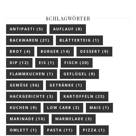
SCHLAGWÖRTER
ANTIPASTI
(5)
AUFLAUF
(8)
BACKWAREN
(21)
BLÄTTERTEIG
(1)
BROT
(4)
BURGER
(14)
DESSERT
(9)
DIP
(12)
EIS
(1)
FISCH
(20)
FLAMMKUCHEN
(1)
GEFLÜGEL
(9)
GEMÜSE
(56)
GETRÄNKE
(1)
HACKGERICHTE
(3)
KARTOFFELN
(23)
KUCHEN
(9)
LOW CARB
(3)
MAIS
(1)
MARINADE
(10)
MARMELADE
(3)
OMLETT
(1)
PASTA
(11)
PIZZA
(1)