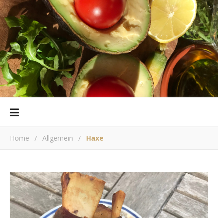
Home
/
Allgemein
/
Haxe