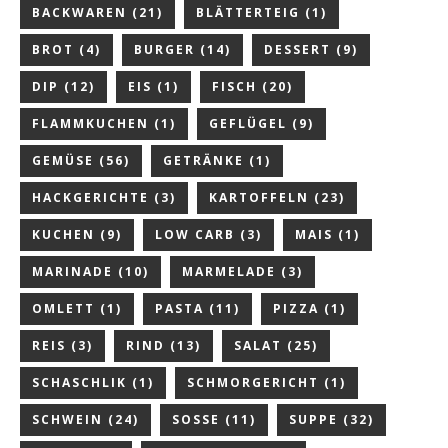
BACKWAREN
(21)
BLÄTTERTEIG
(1)
BROT
(4)
BURGER
(14)
DESSERT
(9)
DIP
(12)
EIS
(1)
FISCH
(20)
FLAMMKUCHEN
(1)
GEFLÜGEL
(9)
GEMÜSE
(56)
GETRÄNKE
(1)
HACKGERICHTE
(3)
KARTOFFELN
(23)
KUCHEN
(9)
LOW CARB
(3)
MAIS
(1)
MARINADE
(10)
MARMELADE
(3)
OMLETT
(1)
PASTA
(11)
PIZZA
(1)
REIS
(3)
RIND
(13)
SALAT
(25)
SCHASCHLIK
(1)
SCHMORGERICHT
(1)
SCHWEIN
(24)
SOSSE
(11)
SUPPE
(32)