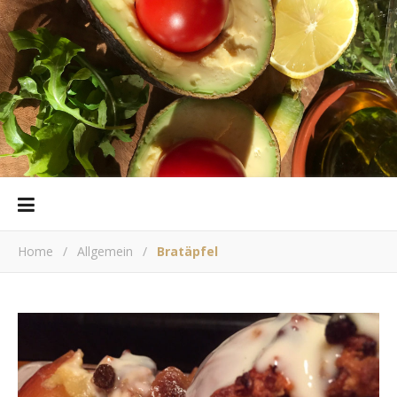
Home
/
Allgemein
/
Bratäpfel