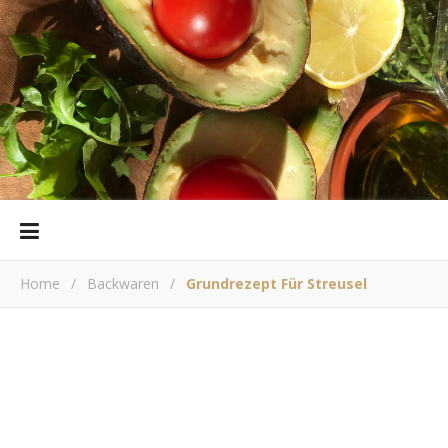
Home
/
Backwaren
/
Grundrezept Für Streusel