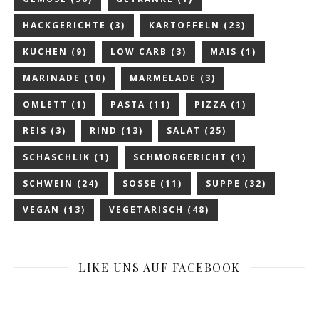
HACKGERICHTE
(3)
KARTOFFELN
(23)
KUCHEN
(9)
LOW CARB
(3)
MAIS
(1)
MARINADE
(10)
MARMELADE
(3)
OMLETT
(1)
PASTA
(11)
PIZZA
(1)
REIS
(3)
RIND
(13)
SALAT
(25)
SCHASCHLIK
(1)
SCHMORGERICHT
(1)
SCHWEIN
(24)
SOSSE
(11)
SUPPE
(32)
VEGAN
(13)
VEGETARISCH
(48)
LIKE UNS AUF FACEBOOK