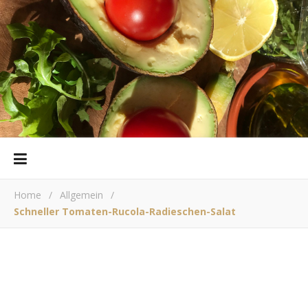
Home
/
Allgemein
/
Schneller Tomaten-Rucola-Radieschen-Salat