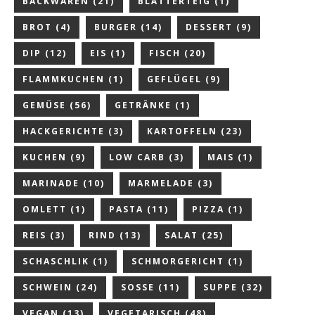
BACKWAREN
(21)
BLÄTTERTEIG
(1)
BROT
(4)
BURGER
(14)
DESSERT
(9)
DIP
(12)
EIS
(1)
FISCH
(20)
FLAMMKUCHEN
(1)
GEFLÜGEL
(9)
GEMÜSE
(56)
GETRÄNKE
(1)
HACKGERICHTE
(3)
KARTOFFELN
(23)
KUCHEN
(9)
LOW CARB
(3)
MAIS
(1)
MARINADE
(10)
MARMELADE
(3)
OMLETT
(1)
PASTA
(11)
PIZZA
(1)
REIS
(3)
RIND
(13)
SALAT
(25)
SCHASCHLIK
(1)
SCHMORGERICHT
(1)
SCHWEIN
(24)
SOSSE
(11)
SUPPE
(32)
VEGAN
(13)
VEGETARISCH
(48)