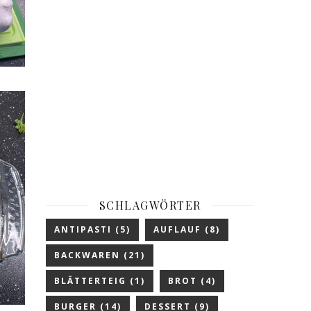
SCHLAGWÖRTER
ANTIPASTI
(5)
AUFLAUF
(8)
BACKWAREN
(21)
BLÄTTERTEIG
(1)
BROT
(4)
BURGER
(14)
DESSERT
(9)