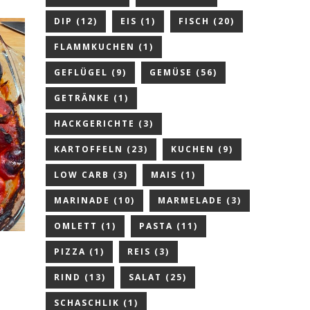
DIP
(12)
EIS
(1)
FISCH
(20)
FLAMMKUCHEN
(1)
GEFLÜGEL
(9)
GEMÜSE
(56)
GETRÄNKE
(1)
HACKGERICHTE
(3)
KARTOFFELN
(23)
KUCHEN
(9)
LOW CARB
(3)
MAIS
(1)
MARINADE
(10)
MARMELADE
(3)
OMLETT
(1)
PASTA
(11)
PIZZA
(1)
REIS
(3)
RIND
(13)
SALAT
(25)
SCHASCHLIK
(1)