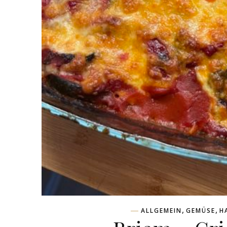
,
,
ALLGEMEIN
GEMÜSE
H