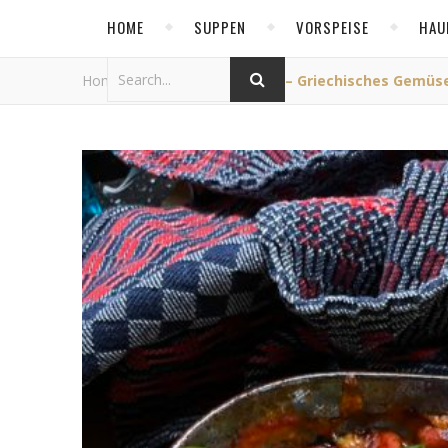
HOME
SUPPEN
VORSPEISE
HAU
Home
/
Allgemein
/
Briam – Griechisches Gemüs