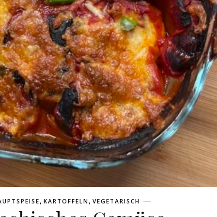
,
,
AUPTSPEISE
KARTOFFELN
VEGETARISCH