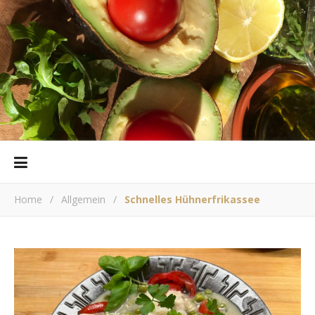
Home
/
Allgemein
/
Schnelles Hühnerfrikassee