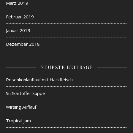
März 2019
e
t
Februar 2019
r
i
Januar 2019
m
e
Dezember 2018
t
h
o
NEUESTE BEITRÄGE
p
r
Rosenkohlauflauf mit Hackfleisch
i
m
Süßkartoffel-Suppe
W
e
Wirsing Auflauf
b
o
Tropical jam
f