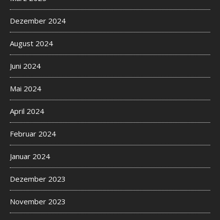
.
O
Dezember 2024
n
l
August 2024
y
u
Juni 2024
s
u
Mai 2024
a
l
April 2024
l
y
Februar 2024
1
d
Januar 2024
e
s
Dezember 2023
i
g
November 2023
n