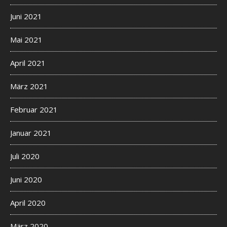
t
t
Juni 2021
e
r
Mai 2021
t
o
April 2021
d
o
März 2021
o
Februar 2021
f
t
Januar 2021
e
n
Juli 2020
,
u
Juni 2020
s
i
April 2020
n
g
März 2020