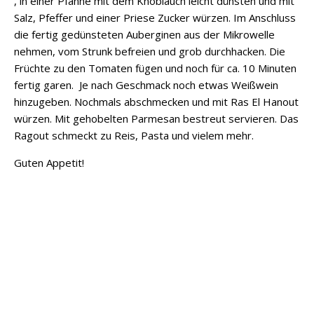
H
, in einer Pfanne mit dem Knoblauch leicht dünsten und mit
o
Salz, Pfeffer und einer Priese Zucker würzen. Im Anschluss
w
die fertig gedünsteten Auberginen aus der Mikrowelle
e
nehmen, vom Strunk befreien und grob durchhacken. Die
v
Früchte zu den Tomaten fügen und noch für ca. 10 Minuten
e
fertig garen. Je nach Geschmack noch etwas Weißwein
r
hinzugeben. Nochmals abschmecken und mit Ras El Hanout
,
würzen. Mit gehobelten Parmesan bestreut servieren. Das
h
Ragout schmeckt zu Reis, Pasta und vielem mehr.
e
Guten Appetit!
a
l
t
h
m
i
c
r
o