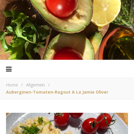
Home
/
Allgemein
/
Auberginen-Tomaten-Ragout A La Jamie Oliver