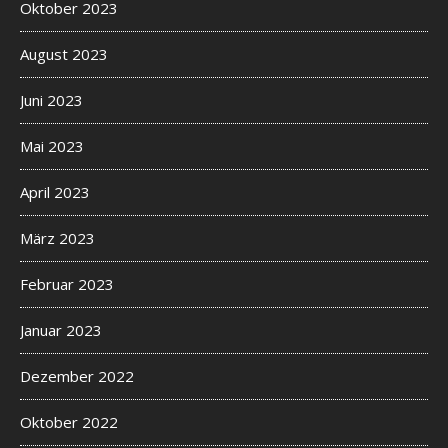
Oktober 2023
o
f
August 2023
s
i
Juni 2023
t
e
Mai 2023
s
r
April 2023
e
l
März 2023
e
a
Februar 2023
s
e
Januar 2023
d
i
Dezember 2022
n
t
Oktober 2022
h