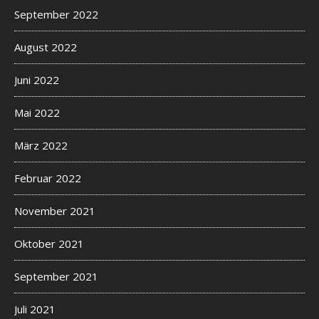
e
September 2022
a
d
August 2022
v
Juni 2022
e
r
Mai 2022
s
e
März 2022
d
r
Februar 2022
u
g
November 2021
w
e
Oktober 2021
r
e
September 2021
l
a
Juli 2021