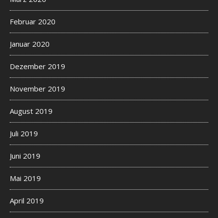
t
o
Februar 2020
t
h
Januar 2020
e
s
Dezember 2019
e
r
November 2019
v
i
August 2019
c
e
Juli 2019
s
Juni 2019
f
r
Mai 2019
o
m
April 2019
t
h