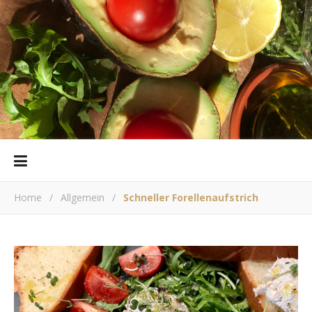
Home
/
Allgemein
/
Schneller Forellenaufstrich