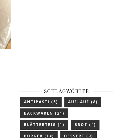
SCHLAGWÖRTER
ANTIPASTI
(5)
AUFLAUF
(8)
BACKWAREN
(21)
BLÄTTERTEIG
(1)
BROT
(4)
BURGER
(14)
DESSERT
(9)