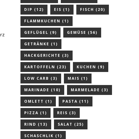
DIP
(12)
EIS
(1)
FISCH
(20)
FLAMMKUCHEN
(1)
GEFLÜGEL
(9)
GEMÜSE
(56)
urz
GETRÄNKE
(1)
HACKGERICHTE
(3)
KARTOFFELN
(23)
KUCHEN
(9)
LOW CARB
(3)
MAIS
(1)
MARINADE
(10)
MARMELADE
(3)
OMLETT
(1)
PASTA
(11)
PIZZA
(1)
REIS
(3)
RIND
(13)
SALAT
(25)
SCHASCHLIK
(1)