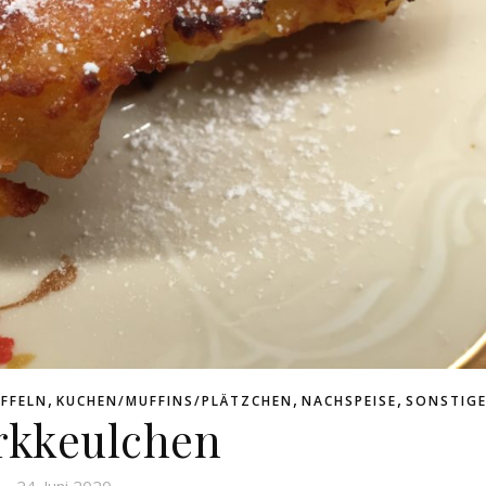
,
,
,
FFELN
KUCHEN/MUFFINS/PLÄTZCHEN
NACHSPEISE
SONSTIG
rkkeulchen
24. Juni 2020