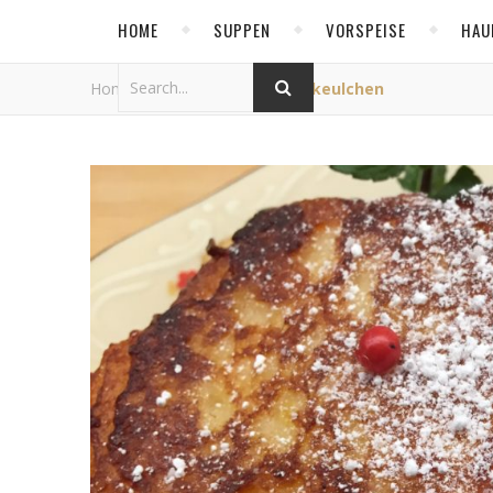
HOME
SUPPEN
VORSPEISE
HAU
Home
/
Allgemein
/
Quarkkeulchen