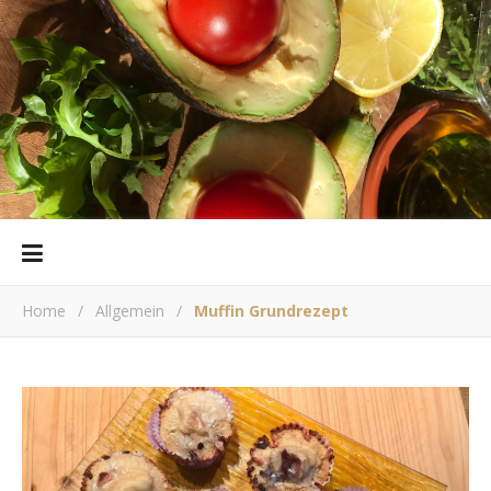
Home
/
Allgemein
/
Muffin Grundrezept