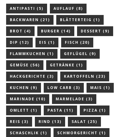
ANTIPASTI
(5)
AUFLAUF
(8)
BACKWAREN
(21)
BLÄTTERTEIG
(1)
BROT
(4)
BURGER
(14)
DESSERT
(9)
DIP
(12)
EIS
(1)
FISCH
(20)
FLAMMKUCHEN
(1)
GEFLÜGEL
(9)
GEMÜSE
(56)
GETRÄNKE
(1)
HACKGERICHTE
(3)
KARTOFFELN
(23)
KUCHEN
(9)
LOW CARB
(3)
MAIS
(1)
MARINADE
(10)
MARMELADE
(3)
OMLETT
(1)
PASTA
(11)
PIZZA
(1)
REIS
(3)
RIND
(13)
SALAT
(25)
SCHASCHLIK
(1)
SCHMORGERICHT
(1)